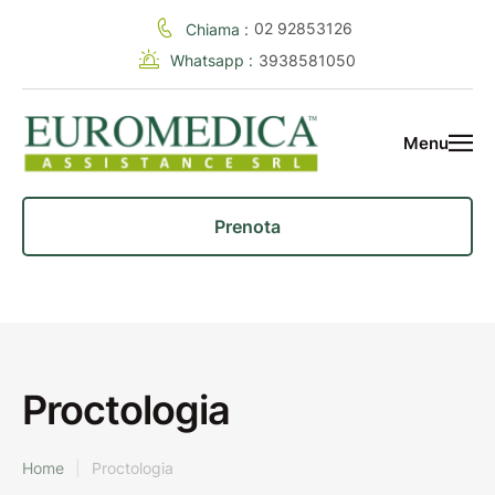
02 92853126
Chiama :
Whatsapp :
3938581050
Menu
Prenota
Proctologia
Home
|
Proctologia