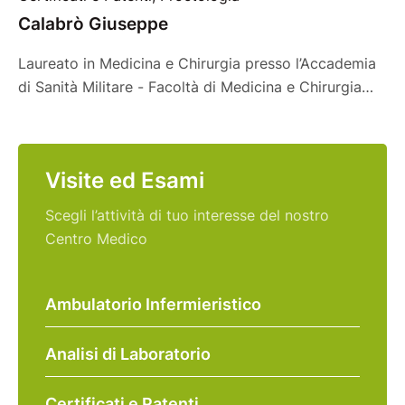
Calabrò Giuseppe
Laureato in Medicina e Chirurgia presso l’Accademia
di Sanità Militare - Facoltà di Medicina e Chirurgia
dell’Università degli Studi di Firenze si è poi
specializzato nel 1993 in Chirurgia dell’Apparato
Digerente ed Endoscopia Digestiva Chirurgica presso
Visite ed Esami
l’Università degli Studi di Milano. Lavorativamente
formatosi poi tra l’Italia e la Svizzera, ha proseguito
Scegli l’attività di tuo interesse del nostro
la sua carriera lavorativa …
Centro Medico
Ambulatorio Infermieristico
Analisi di Laboratorio
Certificati e Patenti