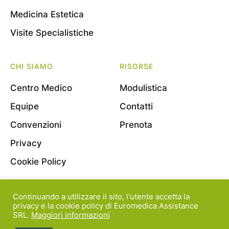
Medicina Estetica
Visite Specialistiche
CHI SIAMO
RISORSE
Centro Medico
Modulistica
Equipe
Contatti
Convenzioni
Prenota
Privacy
Cookie Policy
Continuando a utilizzare il sito, l'utente accetta la
© 2022 Euromedica Assistance S.r.l. - Viale Bligny, 11
privacy e la cookie policy di Euromedica Assistance
SRL.
Maggiori informazioni
- 20136 Milano - P.Iva 08163830964