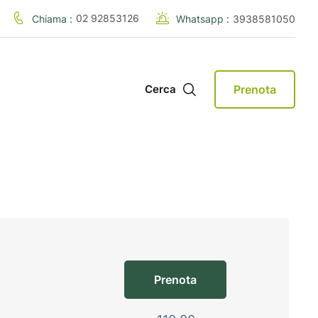
02 92853126
Chiama :
Whatsapp :
3938581050
Prenota
Cerca
Prenota