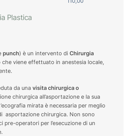
110,00
ia Plastica
e
punch
) è un intervento di
Chirurgia
che viene effettuato in anestesia locale,
ente.
eduta da una
visita chirurgica o
zione chirurgica all’asportazione e la sua
un’ecografia mirata è necessaria per meglio
 di asportazione chirurgica. Non sono
i pre-operatori per l’esecuzione di un
e.