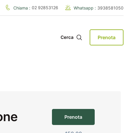
02 92853126
Chiama :
Whatsapp :
3938581050
Prenota
Cerca
one
Prenota